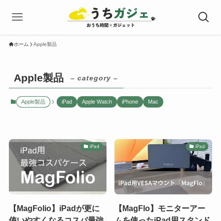
ホーム
Apple製品
Apple製品
– category –
Apple製品
iPad
Apple Watch
iPhone
Mac
iPad
iPad
【MagFolio】iPadが更に
【MagFlo】モニターアー
使いやすくなるコスパ最強
ムを使ったiPad用スタンド