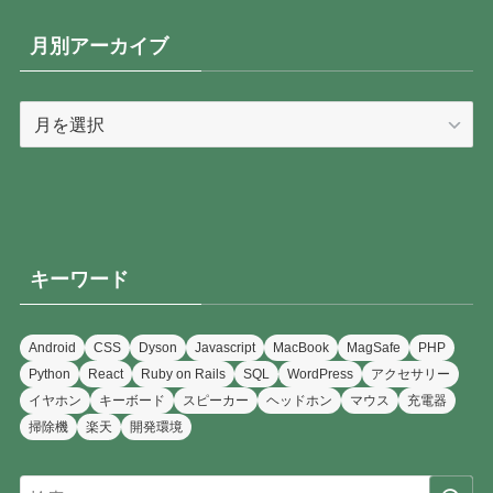
ゴ
リ
月別アーカイブ
ー
月
別
ア
ー
カ
イ
キーワード
ブ
Android
CSS
Dyson
Javascript
MacBook
MagSafe
PHP
Python
React
Ruby on Rails
SQL
WordPress
アクセサリー
イヤホン
キーボード
スピーカー
ヘッドホン
マウス
充電器
掃除機
楽天
開発環境