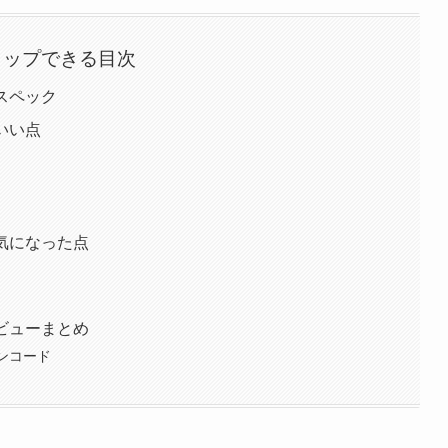
タップできる目次
erのスペック
rのいい点
derの気になった点
derレビューまとめ
ポンコード