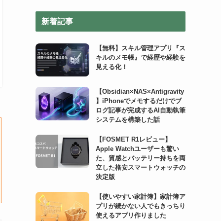
リ
新着記事
ー
【無料】スキル管理アプリ『ス
キルのメモ帳』で経歴や経験を
見える化！
【Obsidian×NAS×Antigravity
】iPhoneでメモするだけでブ
ログ記事が完成するAI自動執筆
システムを構築した話
【FOSMET R1レビュー】
Apple Watchユーザーも驚い
た、質感とバッテリー持ちを両
立した格安スマートウォッチの
決定版
【使いやすい家計簿】家計簿ア
プリが続かない人でもきっちり
使えるアプリ作りました