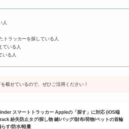
い人
したトラッカーを探している人
えている人
ている人
ド
を載せているので、ぜひご活用ください！
art Finder スマートトラッカー Appleの「探す」に対応 (iOS端
Track 紛失防止タグ/探し物 鍵/バッグ/財布/荷物/ペットの首輪
らす/防水/軽量