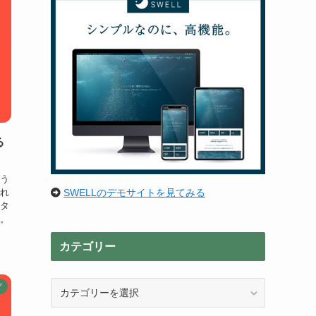
る
おう
SWELLのデモサイトを見てみる
れ
タ
。
カテゴリー
カ
グ
テ
ゴ