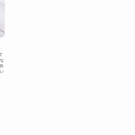
で
な
体的
い