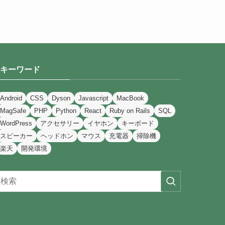
キーワード
Android
CSS
Dyson
Javascript
MacBook
MagSafe
PHP
Python
React
Ruby on Rails
SQL
WordPress
アクセサリー
イヤホン
キーボード
スピーカー
ヘッドホン
マウス
充電器
掃除機
楽天
開発環境