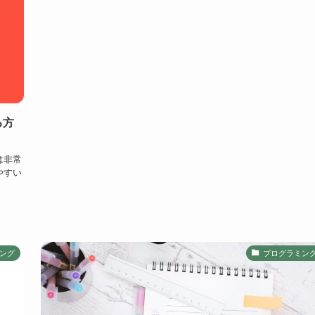
る方
は非常
やすい
ング
プログラミン