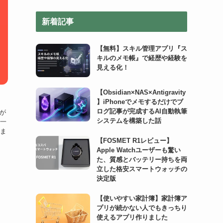
リ
新着記事
ー
【無料】スキル管理アプリ『ス
キルのメモ帳』で経歴や経験を
見える化！
【Obsidian×NAS×Antigravity
】iPhoneでメモするだけでブ
ログ記事が完成するAI自動執筆
方が
システムを構築した話
一
ま
【FOSMET R1レビュー】
Apple Watchユーザーも驚い
た、質感とバッテリー持ちを両
立した格安スマートウォッチの
決定版
【使いやすい家計簿】家計簿ア
プリが続かない人でもきっちり
使えるアプリ作りました