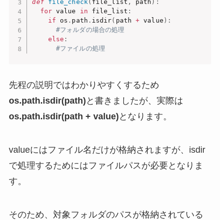
def
file_check
(
file_list
,
 path
)
:
for
 value 
in
 file_list
:
if
 os
.
path
.
isdir
(
path 
+
 value
)
:
#フォルダの場合の処理
else
:
#ファイルの処理
先程の説明ではわかりやすくするため
os.path.isdir(path)
と書きましたが、実際は
os.path.isdir(path + value)
となります。
valueにはファイル名だけが格納されますが、isdir
で処理するためにはファイルパスが必要となりま
す。
そのため、対象フォルダのパスが格納されている