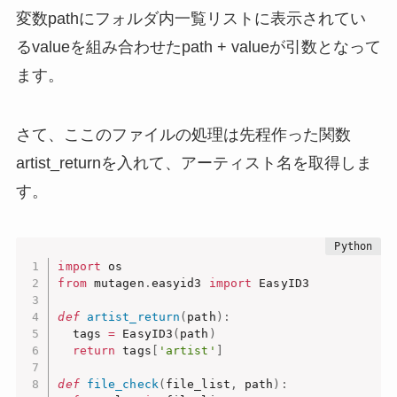
変数pathにフォルダ内一覧リストに表示されてい
るvalueを組み合わせたpath + valueが引数となって
ます。
さて、ここのファイルの処理は先程作った関数
artist_returnを入れて、アーティスト名を取得しま
す。
import
from
 mutagen
.
easyid3 
import
 EasyID3

def
artist_return
(
path
)
:
  tags 
=
 EasyID3
(
path
)
return
 tags
[
'artist'
]
def
file_check
(
file_list
,
 path
)
: