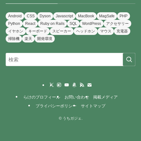
Android
CSS
Dyson
Javascript
MacBook
MagSafe
PHP
Python
React
Ruby on Rails
SQL
WordPress
アクセサリー
イヤホン
キーボード
スピーカー
ヘッドホン
マウス
充電器
掃除機
楽天
開発環境
らけのプロフィール
お問い合わせ
掲載メディア
プライバシーポリシー
サイトマップ
©
うちガジェ.