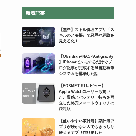
リ
新着記事
ー
【無料】スキル管理アプリ『ス
キルのメモ帳』で経歴や経験を
見える化！
【Obsidian×NAS×Antigravity
】iPhoneでメモするだけでブ
ログ記事が完成するAI自動執筆
システムを構築した話
【FOSMET R1レビュー】
Apple Watchユーザーも驚い
た、質感とバッテリー持ちを両
立した格安スマートウォッチの
決定版
【使いやすい家計簿】家計簿ア
プリが続かない人でもきっちり
使えるアプリ作りました