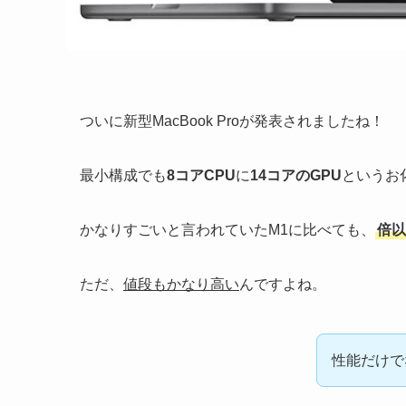
ついに新型MacBook Proが発表されましたね！
最小構成でも
8コアCPU
に
14コアのGPU
というお
かなりすごいと言われていたM1に比べても、
倍以
ただ、
値段もかなり高い
んですよね。
性能だけで