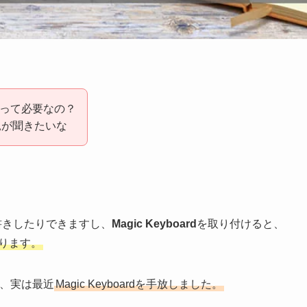
ードって必要なの？
見が聞きたいな
。
メモ書きしたりできますし、
Magic Keyboard
を取り付けると、
なります。
が、実は最近
Magic Keyboardを手放しました。