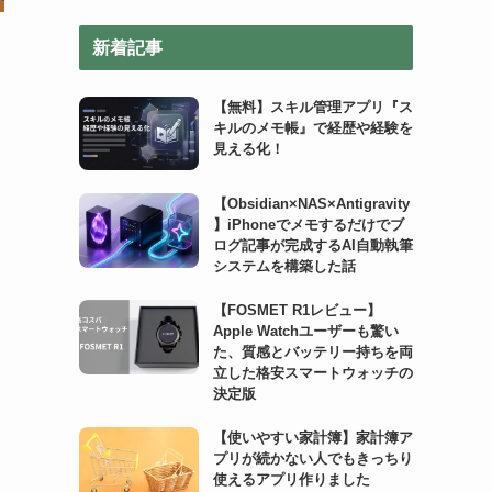
リ
新着記事
ー
【無料】スキル管理アプリ『ス
キルのメモ帳』で経歴や経験を
見える化！
【Obsidian×NAS×Antigravity
】iPhoneでメモするだけでブ
ログ記事が完成するAI自動執筆
システムを構築した話
【FOSMET R1レビュー】
Apple Watchユーザーも驚い
た、質感とバッテリー持ちを両
立した格安スマートウォッチの
決定版
【使いやすい家計簿】家計簿ア
プリが続かない人でもきっちり
使えるアプリ作りました