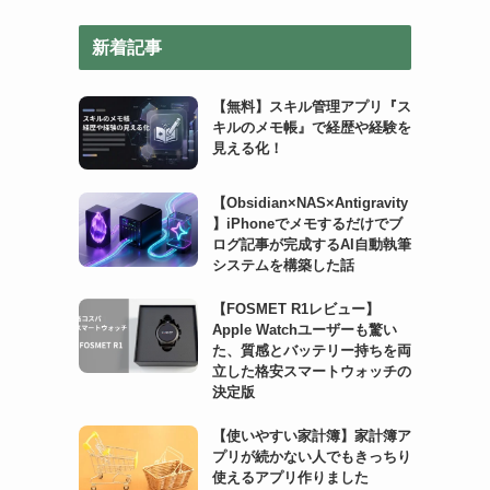
リ
新着記事
ー
【無料】スキル管理アプリ『ス
キルのメモ帳』で経歴や経験を
見える化！
【Obsidian×NAS×Antigravity
】iPhoneでメモするだけでブ
ログ記事が完成するAI自動執筆
システムを構築した話
【FOSMET R1レビュー】
Apple Watchユーザーも驚い
た、質感とバッテリー持ちを両
立した格安スマートウォッチの
決定版
【使いやすい家計簿】家計簿ア
プリが続かない人でもきっちり
使えるアプリ作りました