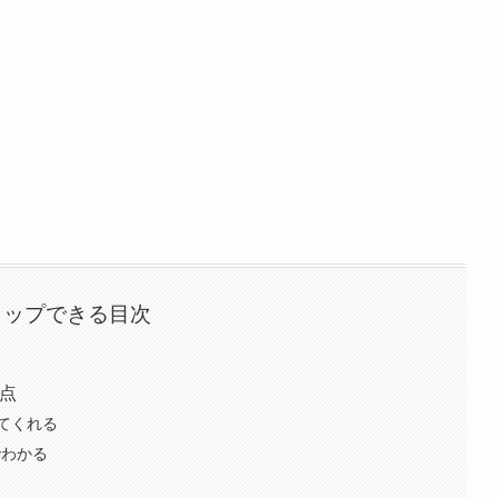
タップできる目次
点
てくれる
でわかる
る