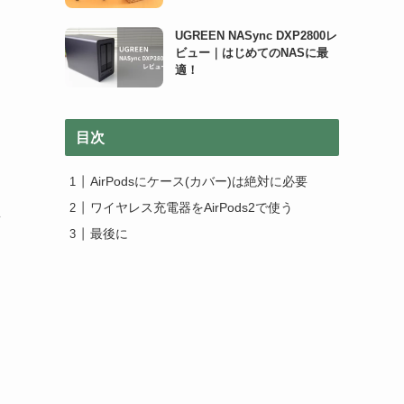
UGREEN NASync DXP2800レ
ビュー｜はじめてのNASに最
適！
目次
AirPodsにケース(カバー)は絶対に必要
ワイヤレス充電器をAirPods2で使う
思
最後に
ま