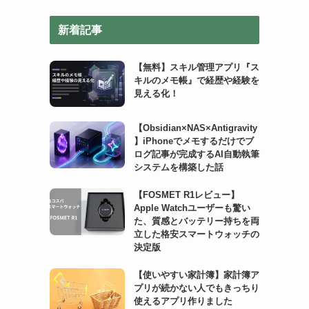
リ
新着記事
ー
【無料】スキル管理アプリ『ス
キルのメモ帳』で経歴や経験を
見える化！
【Obsidian×NAS×Antigravity
】iPhoneでメモするだけでブ
ログ記事が完成するAI自動執筆
システムを構築した話
【FOSMET R1レビュー】
Apple Watchユーザーも驚い
た、質感とバッテリー持ちを両
立した格安スマートウォッチの
決定版
【使いやすい家計簿】家計簿ア
プリが続かない人でもきっちり
使えるアプリ作りました